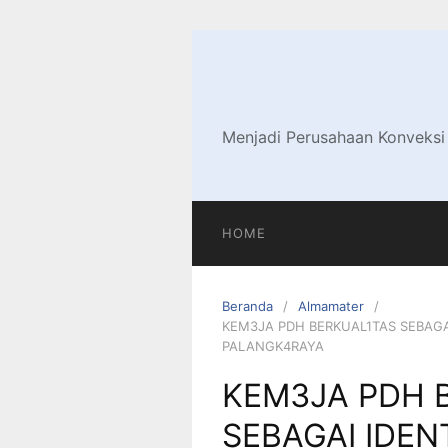
Langsung
ke
konten
Menjadi Perusahaan Konveksi
HOME
Beranda
Almamater
KEM3JA PDH BERKUAL1TAS SEBAGA
PALANGK4RAYA
KEM3JA PDH 
SEBAGAI IDEN