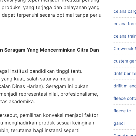
as produksi yang terjaga dan pelayanan yang
celana car
 dapat terpenuhi secara optimal tanpa perlu
celana for
celana trai
Crewneck 
an Seragam Yang Mencerminkan Citra Dan
custem gan
gai institusi pendidikan tinggi tentu
drifit ben
yang kuat, salah satunya melalui
ian Dinas Harian). Seragam ini bukan
drifit milan
menjadi representasi nilai, profesionalisme,
fleece cott
itas akademika.
fleece tc
rsebut, pemilihan konveksi menjadi faktor
u menghadirkan produk sesuai keinginan
ganci
bih, terutama bagi instansi seperti
Ganci mur