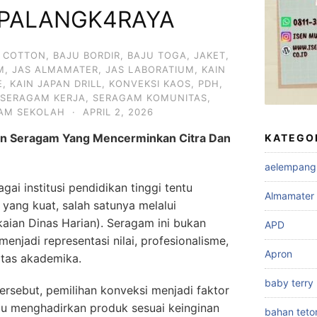
 PALANGK4RAYA
 COTTON
,
BAJU BORDIR
,
BAJU TOGA
,
JAKET
,
M
,
JAS ALMAMATER
,
JAS LABORATIUM
,
KAIN
E
,
KAIN JAPAN DRILL
,
KONVEKSI KAOS
,
PDH
,
SERAGAM KERJA
,
SERAGAM KOMUNITAS
,
AM SEKOLAH
·
APRIL 2, 2026
an Seragam Yang Mencerminkan Citra Dan
KATEGO
aelempang
gai institusi pendidikan tinggi tentu
Almamater
yang kuat, salah satunya melalui
ian Dinas Harian). Seragam ini bukan
APD
menjadi representasi nilai, profesionalisme,
Apron
itas akademika.
baby terry
rsebut, pemilihan konveksi menjadi faktor
u menghadirkan produk sesuai keinginan
bahan teto