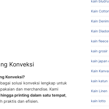
kain bludru
Kain Cott
Kain Denim
Kain Diado
kain fleece
kain grosir
kain japan d
ang Konveksi
Kain Kanva
ng Konveksi?
kain katun
ebagai solusi konveksi lengkap untuk
 pakaian dan merchandise. Kami
Kain Linen
r, hingga printing dalam satu tempat
,
 praktis dan efisien.
kain lotto