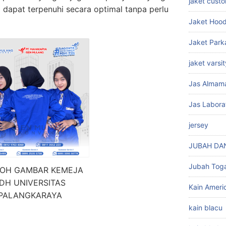
jaket cust
 dapat terpenuhi secara optimal tanpa perlu
Jaket Hood
Jaket Park
jaket varsit
Jas Almam
Jas Labora
jersey
JUBAH DA
Jubah Tog
OH GAMBAR KEMEJA
DH UNIVERSITAS
Kain Americ
PALANGKARAYA
kain blacu