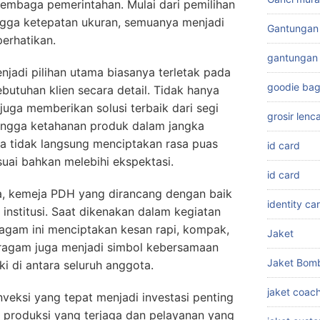
 lembaga pemerintahan. Mulai dari pemilihan
ingga ketepatan ukuran, semuanya menjadi
Gantungan 
perhatikan.
gantungan 
jadi pilihan utama biasanya terletak pada
goodie ba
uhan klien secara detail. Tidak hanya
juga memberikan solusi terbaik dari segi
grosir len
ingga ketahanan produk dalam jangka
ara tidak langsung menciptakan rasa puas
id card
suai bahkan melebihi ekspektasi.
id card
ya, kemeja PDH yang dirancang dengan baik
identity ca
nstitusi. Saat dikenakan dalam kegiatan
agam ini menciptakan kesan rapi, kompak,
Jaket
 seragam juga menjadi simbol kebersamaan
Jaket Bom
i di antara seluruh anggota.
jaket coac
nveksi yang tepat menjadi investasi penting
as produksi yang terjaga dan pelayanan yang