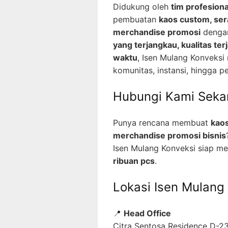
Didukung oleh
tim profesion
pembuatan
kaos custom, sera
merchandise promosi
dengan
yang terjangkau, kualitas ter
waktu
, Isen Mulang Konveksi 
komunitas, instansi, hingga p
Hubungi Kami Seka
Punya rencana membuat
kaos
merchandise promosi bisnis
Isen Mulang Konveksi siap me
ribuan pcs
.
Lokasi Isen Mulang
📍
Head Office
Citra Sentosa Residence D-23