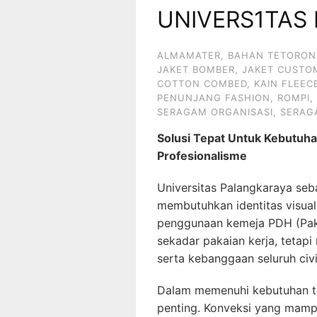
UNIVERS1TAS
ALMAMATER
,
BAHAN TETORON
JAKET BOMBER
,
JAKET CUSTO
COTTON COMBED
,
KAIN FLEEC
PENUNJANG FASHION
,
ROMPI
,
SERAGAM ORGANISASI
,
SERAG
Solusi Tepat Untuk Kebutuh
Profesionalisme
Universitas Palangkaraya seba
membutuhkan identitas visual 
penggunaan kemeja PDH (Paka
sekadar pakaian kerja, tetapi 
serta kebanggaan seluruh civ
Dalam memenuhi kebutuhan te
penting. Konveksi yang mamp