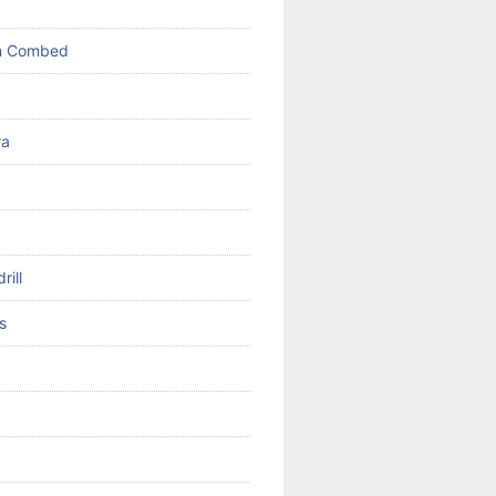
on Combed
ra
rill
s