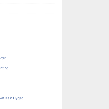
rdir
inting
at Kain Hyget