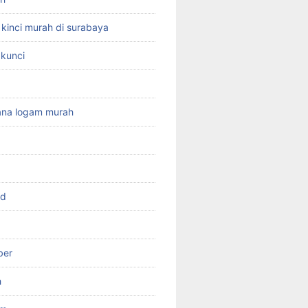
kinci murah di surabaya
kunci
g
cana logam murah
rd
ber
h