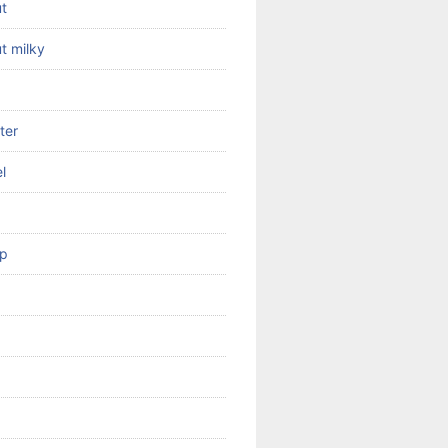
ut
t milky
ter
l
op