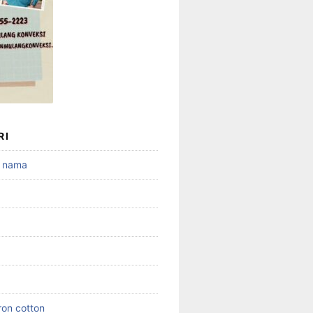
RI
 nama
ron cotton