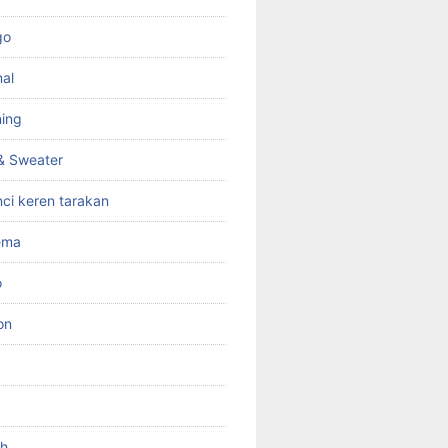
go
mal
ning
& Sweater
ci keren tarakan
zema
o
on
ah