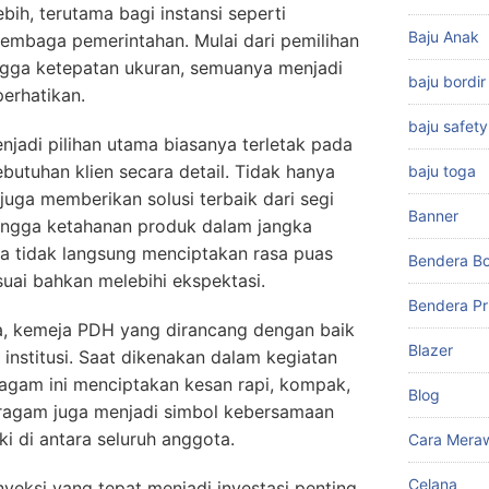
bih, terutama bagi instansi seperti
Baju Anak
 lembaga pemerintahan. Mulai dari pemilihan
ingga ketepatan ukuran, semuanya menjadi
baju bordir
perhatikan.
baju safety
jadi pilihan utama biasanya terletak pada
uhan klien secara detail. Tidak hanya
baju toga
juga memberikan solusi terbaik dari segi
Banner
ingga ketahanan produk dalam jangka
ara tidak langsung menciptakan rasa puas
Bendera Bo
suai bahkan melebihi ekspektasi.
Bendera Pr
ya, kemeja PDH yang dirancang dengan baik
Blazer
nstitusi. Saat dikenakan dalam kegiatan
agam ini menciptakan kesan rapi, kompak,
Blog
 seragam juga menjadi simbol kebersamaan
i di antara seluruh anggota.
Cara Meraw
Celana
nveksi yang tepat menjadi investasi penting