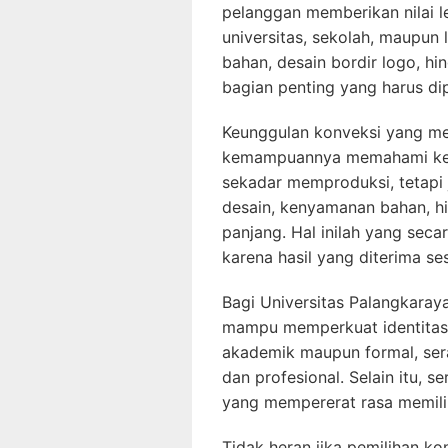
pelanggan memberikan nilai le
universitas, sekolah, maupun
bahan, desain bordir logo, h
bagian penting yang harus di
Keunggulan konveksi yang men
kemampuannya memahami kebut
sekadar memproduksi, tetapi 
desain, kenyamanan bahan, h
panjang. Hal inilah yang sec
karena hasil yang diterima se
Bagi Universitas Palangkara
mampu memperkuat identitas i
akademik maupun formal, ser
dan profesional. Selain itu,
yang mempererat rasa memilik
Tidak heran jika pemilihan ko