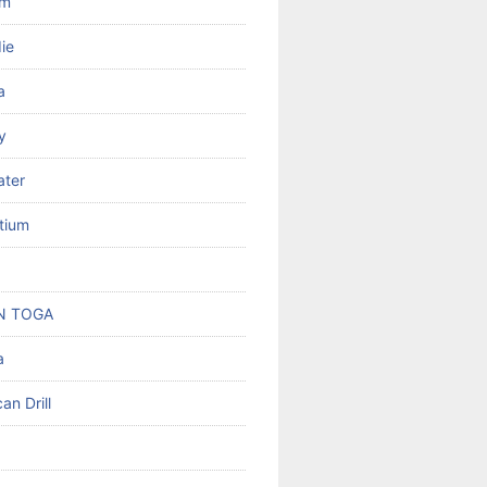
om
ie
a
y
ater
tium
N TOGA
a
an Drill