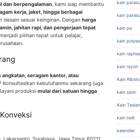
kain paras
al dan berpengalaman
, kami siap membantu
gam kerja, jaket, hingga berbagai
kain parasu
 desain sesuai keinginan. Dengan
harga
jamin, jahitan rapi, dan pengerjaan tepat
kain pe
menjadi pilihan tepat untuk pelajar,
kain polyes
erusahaan.
kain raphae
rang
kain rayon
 angkatan, seragam kantor, atau
Kain Ribst
? Konsultasikan kebutuhanmu sekarang juga.
layani produksi
mulai dari satuan hingga
kain satin
Kain Taslan
 Konveksi
kain twill
kalender
, Lakarsantri, Surabaya, Jawa Timur 60211