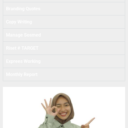
Branding Quotes
Copy Writing
Manage Sosmed
Riset # TARGET
Exprees Working
Monthly Report