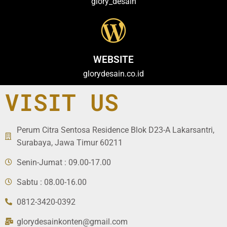
glory_desain
WEBSITE
glorydesain.co.id
VISIT US
Perum Citra Sentosa Residence Blok D23-A Lakarsantri,
Surabaya, Jawa Timur 60211
Senin-Jumat : 09.00-17.00
Sabtu : 08.00-16.00
0812-3420-0392
glorydesainkonten@gmail.com