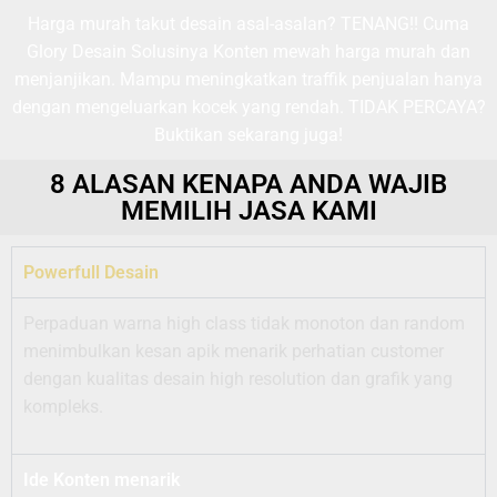
Harga murah takut desain asal-asalan? TENANG!! Cuma
Glory Desain Solusinya Konten mewah harga murah dan
menjanjikan. Mampu meningkatkan traffik penjualan hanya
dengan mengeluarkan kocek yang rendah. TIDAK PERCAYA?
Buktikan sekarang juga!
8 ALASAN KENAPA ANDA WAJIB
MEMILIH JASA KAMI
Powerfull Desain
Perpaduan warna high class tidak monoton dan random
menimbulkan kesan apik menarik perhatian customer
dengan kualitas desain high resolution dan grafik yang
kompleks.
Ide Konten menarik