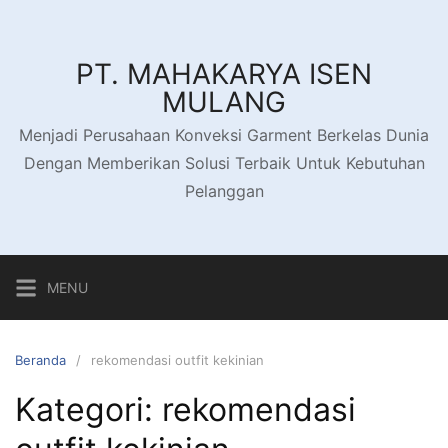
Langsung
ke
konten
PT. MAHAKARYA ISEN
MULANG
Menjadi Perusahaan Konveksi Garment Berkelas Dunia
Dengan Memberikan Solusi Terbaik Untuk Kebutuhan
Pelanggan
MENU
Beranda
rekomendasi outfit kekinian
Kategori:
rekomendasi