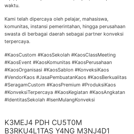
waktu.
Kami telah dipercaya oleh pelajar, mahasiswa,
komunitas, instansi pemerintahan, hingga perusahaan
swasta di berbagai daerah sebagai partner konveksi
terpercaya.
#KaosCustom #KaosSekolah #KaosClassMeeting
#KaosEvent #KaosKomunitas #KaosPerusahaan
#KaosOrganisasi #KaosSablon #KonveksiKaos
#VendorKaos #JasaPembuatanKaos #KaosBerkualitas
#SeragamCustom #KaosPremium #ProduksiKaos
#KonveksiTerpercaya #KaosKegiatan #KaosAngkatan
#IdentitasSekolah #IsenMulangKonveksi
K3MEJ4 PDH CU5T0M
B3RKU4L1TAS Y4NG M3NJ4D1