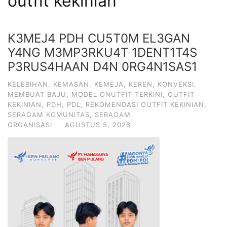
outfit kekinian
K3MEJ4 PDH CU5T0M EL3GAN
Y4NG M3MP3RKU4T 1DENT1T4S
P3RUS4HAAN D4N 0RG4N1SAS1
KELEBIHAN
,
KEMASAN
,
KEMEJA
,
KEREN
,
KONVEKSI
,
MEMBUAT BAJU
,
MODEL ONUTFIT TERKINI
,
OUTFIT
KEKINIAN
,
PDH
,
PDL
,
REKOMENDASI OUTFIT KEKINIAN
,
SERAGAM KOMUNITAS
,
SERAGAM
ORGANISASI
·
AGUSTUS 5, 2026