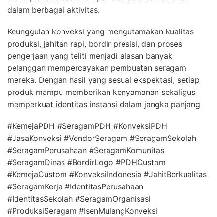
dalam berbagai aktivitas.
Keunggulan konveksi yang mengutamakan kualitas
produksi, jahitan rapi, bordir presisi, dan proses
pengerjaan yang teliti menjadi alasan banyak
pelanggan mempercayakan pembuatan seragam
mereka. Dengan hasil yang sesuai ekspektasi, setiap
produk mampu memberikan kenyamanan sekaligus
memperkuat identitas instansi dalam jangka panjang.
#KemejaPDH #SeragamPDH #KonveksiPDH
#JasaKonveksi #VendorSeragam #SeragamSekolah
#SeragamPerusahaan #SeragamKomunitas
#SeragamDinas #BordirLogo #PDHCustom
#KemejaCustom #KonveksiIndonesia #JahitBerkualitas
#SeragamKerja #IdentitasPerusahaan
#IdentitasSekolah #SeragamOrganisasi
#ProduksiSeragam #IsenMulangKonveksi