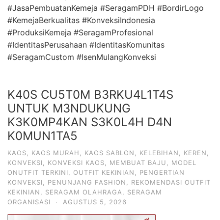
#JasaPembuatanKemeja #SeragamPDH #BordirLogo
#KemejaBerkualitas #KonveksiIndonesia
#ProduksiKemeja #SeragamProfesional
#IdentitasPerusahaan #IdentitasKomunitas
#SeragamCustom #IsenMulangKonveksi
K40S CU5T0M B3RKU4L1T4S
UNTUK M3NDUKUNG
K3K0MP4KAN S3K0L4H D4N
K0MUN1TA5
KAOS
,
KAOS MURAH
,
KAOS SABLON
,
KELEBIHAN
,
KEREN
,
KONVEKSI
,
KONVEKSI KAOS
,
MEMBUAT BAJU
,
MODEL
ONUTFIT TERKINI
,
OUTFIT KEKINIAN
,
PENGERTIAN
KONVEKSI
,
PENUNJANG FASHION
,
REKOMENDASI OUTFIT
KEKINIAN
,
SERAGAM OLAHRAGA
,
SERAGAM
ORGANISASI
·
AGUSTUS 5, 2026