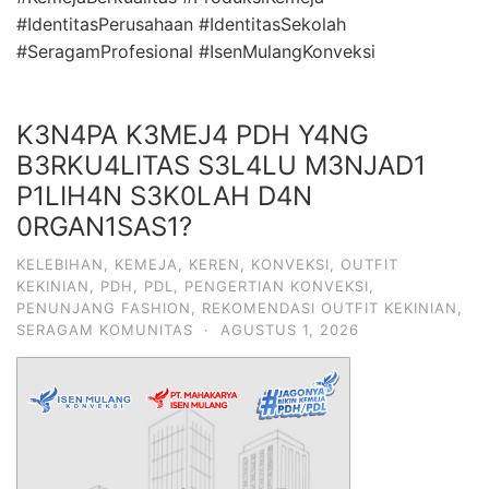
#IdentitasPerusahaan #IdentitasSekolah
#SeragamProfesional #IsenMulangKonveksi
K3N4PA K3MEJ4 PDH Y4NG
B3RKU4LITAS S3L4LU M3NJAD1
P1LIH4N S3K0LAH D4N
0RGAN1SAS1?
KELEBIHAN
,
KEMEJA
,
KEREN
,
KONVEKSI
,
OUTFIT
KEKINIAN
,
PDH
,
PDL
,
PENGERTIAN KONVEKSI
,
PENUNJANG FASHION
,
REKOMENDASI OUTFIT KEKINIAN
,
SERAGAM KOMUNITAS
·
AGUSTUS 1, 2026