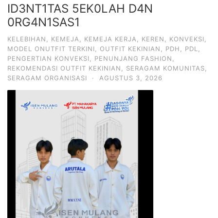
ID3NT1TAS 5EK0LAH D4N
0RG4N1SAS1
KELEBIHAN
,
KEMEJA
,
KEMEJA KERJA
,
KEREN
,
KONVEKSI
,
MODEL ONUTFIT TERKINI
,
OUTFIT KEKINIAN
,
PDH
,
PDL
,
PENGERTIAN KONVEKSI
,
PENUNJANG FASHION
,
REKOMENDASI OUTFIT KEKINIAN
,
SERAGAM KOMUNITAS
,
SERAGAM ORGANISASI
·
AGUSTUS 3, 2026