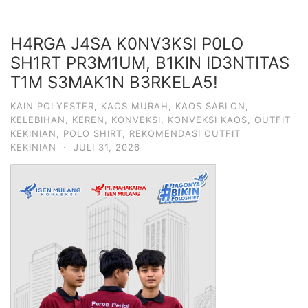
H4RGA J4SA K0NV3KSI P0LO
SH1RT PR3M1UM, B1KIN ID3NTITAS
T1M S3MAK1N B3RKELA5!
KAIN POLYESTER
,
KAOS MURAH
,
KAOS SABLON
,
KELEBIHAN
,
KEREN
,
KONVEKSI
,
KONVEKSI KAOS
,
OUTFIT
KEKINIAN
,
POLO SHIRT
,
REKOMENDASI OUTFIT
KEKINIAN
·
JULI 31, 2026