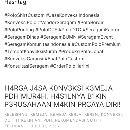
Hashtag
#PoloShirtCustom #JasaKonveksiIndonesia
#KonveksiPolo #VendorSeragam #PoloBordir
#PoloPrinting #PoloDTF #PoloDTG #SeragamKantor
#SeragamDinas #SeragamBUMN #SeragamEvent
#SeragamKomunitasIndonesia #CustomPoloPremium
#TempatKonveksiMurah #ProduksiPoloCepat
#KonveksiGaransi #BuatPoloCustom
#KonsultasiSeragam #OrderPoloHariIni
H4RGA J4SA K0NV3KSI K3MEJA
PDH MUR4H, H4S1LNYA B1KIN
P3RUSAHAAN M4KIN PRCAYA DIRI!
KELEBIHAN
,
KEMEJA
,
KEMEJA KERJA
,
KEREN
,
KONVEKSI
,
OUTFIT KEKINIAN
,
PDH
,
REKOMENDASI OUTFIT
KEKINIAN
·
JULI 31, 2026