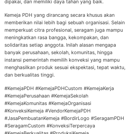
dipakai, dan memiliki daya tahan yang baik.
Kemeja PDH yang dirancang secara khusus akan
memberikan nilai lebih bagi sebuah organisasi. Selain
memperkuat citra profesional, seragam juga mampu
meningkatkan rasa bangga, kekompakan, dan
solidaritas setiap anggota. Inilah alasan mengapa
banyak perusahaan, sekolah, komunitas, hingga
instansi pemerintah memilih konveksi yang mampu
menghasilkan produk sesuai ekspektasi, tepat waktu,
dan berkualitas tinggi.
#KemejaPDH #KemejaPDHCustom #KemejaKerja
#KemejaPerusahaan #KemejaSekolah
#KemejaKomunitas #KemejaOrganisasi
#KonveksiKemeja #VendorKemejaPDH
#JasaPembuatanKemeja #BordirLogo #SeragamPDH
#SeragamCustom #KonveksiTerpercaya
#KemejaBerkualitas #ProduksiKemeja