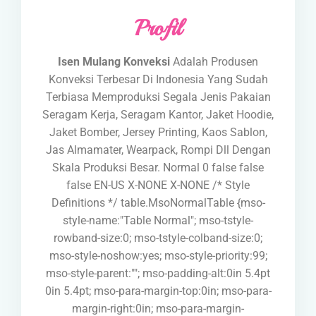
Profil
Isen Mulang Konveksi
Adalah Produsen
Konveksi Terbesar Di Indonesia Yang Sudah
Terbiasa Memproduksi Segala Jenis Pakaian
Seragam Kerja, Seragam Kantor, Jaket Hoodie,
Jaket Bomber, Jersey Printing, Kaos Sablon,
Jas Almamater, Wearpack, Rompi Dll Dengan
Skala Produksi Besar.
Normal 0 false false
false EN-US X-NONE X-NONE
/* Style
Definitions */ table.MsoNormalTable {mso-
style-name:"Table Normal"; mso-tstyle-
rowband-size:0; mso-tstyle-colband-size:0;
mso-style-noshow:yes; mso-style-priority:99;
mso-style-parent:""; mso-padding-alt:0in 5.4pt
0in 5.4pt; mso-para-margin-top:0in; mso-para-
margin-right:0in; mso-para-margin-