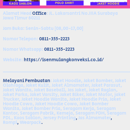
Alamat Head
Office
: JL. Lakarsantri No.IIIA Surabaya
Jawa Timur 60211
Jam Buka: Senin-Sabtu [08,00-17,00]
Nomor Telepon:
0811-355-2223
Nomor Whatsapp:
0811-355-2223
Website:
https://isenmulangkonveksi.co.id/
________________________________________________
Melayani
Pembuatan
: Jaket Hoodie, Jaket Bomber, Jaket
Olahraga, Jaket Kulit, Jaket Almamater, Jaket Parasut,
Jaket Wanita, Jaket Baseball, Jas Jaket, Jaket Raglan,
Jaket Parka, Jaket Varsity, Jaket Biker, Jaket Motor, jaket
Trucker, Jaket Hoodie Wanita, Jaket Hoodie Pria, Jaket
Hoodie Cowo, Jaket Hoodie Cowo, Jaket Bomber
Wanita, Jaket Bomber Pria, Seragam Kerja, Seragam
Kantor, Seragam Pabrik, Kemeja, Seragam PDH, Seragam
PDL, Kaos Sablon, Jersey Printing
,
Jas Almamater
,
Rompi
,
Wearpack
.