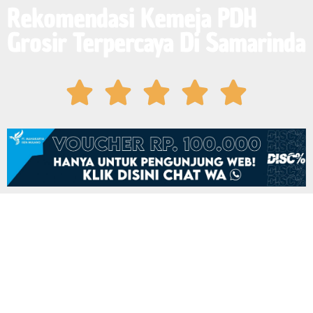
Rekomendasi Kemeja PDH
Grosir Terpercaya Di Samarinda




