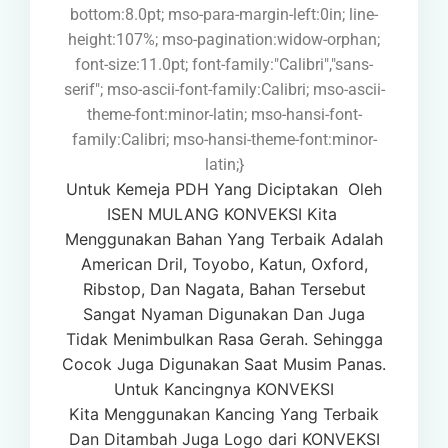
bottom:8.0pt; mso-para-margin-left:0in; line-
height:107%; mso-pagination:widow-orphan;
font-size:11.0pt; font-family:"Calibri","sans-
serif"; mso-ascii-font-family:Calibri; mso-ascii-
theme-font:minor-latin; mso-hansi-font-
family:Calibri; mso-hansi-theme-font:minor-
latin;}
Untuk Kemeja PDH Yang Diciptakan
Oleh
ISEN MULANG KONVEKSI Kita
Menggunakan
Bahan Yang Terbaik
Adalah
American Dril, Toyobo, Katun, Oxford,
Ribstop, Dan Nagata, Bahan Tersebut
Sangat Nyaman Digunakan
D
an Juga
Tidak Menimbulkan
Rasa Gerah. Sehingga
Cocok Juga Digunakan
Saat
Musim Panas.
Untuk Kancingnya KONVEKSI
Kita
Menggunakan Kancing Yang Terbaik
Dan Ditambah Juga Logo dari KONVEKSI