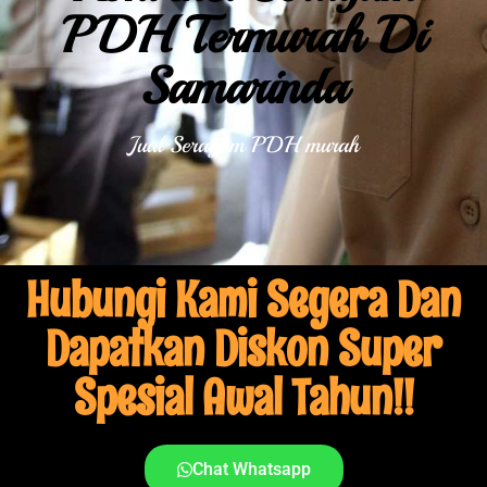
PDH Termurah Di
Samarinda
Jual Seragam PDH murah
Hubungi Kami Segera Dan
Dapatkan Diskon Super
Spesial Awal Tahun!!
Chat Whatsapp