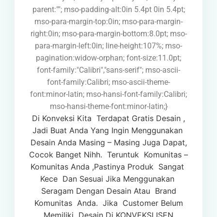
parent:""; mso-padding-alt:0in 5.4pt 0in 5.4pt;
mso-para-margin-top:0in; mso-para-margin-
right:0in; mso-para-margin-bottom:8.0pt; mso-
para-margin-left:0in; line-height:107%; mso-
pagination:widow-orphan; font-size:11.0pt;
font-family:"Calibri","sans-serif"; mso-ascii-
font-family:Calibri; mso-ascii-theme-
font:minor-latin; mso-hansi-font-family:Calibri;
mso-hansi-theme-font:minor-latin;}
Di Konveksi Kita
Terdapat
Gratis Desain ,
Jadi Buat
Anda Yang
Ingin Menggunakan
Desain Anda Masing – Masing Juga
Dapat,
Cocok Banget Nihh.
Teruntuk
Komunitas –
Komunitas
Anda ,Pastinya Produk
Sangat
Kece
Dan Sesuai
Jika Menggunakan
Seragam
Dengan Desain Atau
Brand
Komunitas
Anda.
Jika
Customer Belum
Memiliki
Desain Di KONVEKSI ISEN