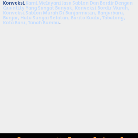
Konveksi
Kami Melayani Jasa Sablon Dan Bordir Dengan
Quantity Yang Sangat Banyak, Konveksi Bordir Murah,
Konveksi Sablon Murah Di Banjarmasin, Banjarbaru,
Banjar, Hulu Sungai Selatan, Barito Kuala, Tabalong,
Kota Baru, Tanah Bumbu
.