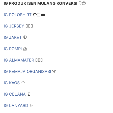
IG PRODUK ISEN MULANG KONVEKSI
👇😍
IG POLOSHIRT
🧑🏻‍💼
IG JERSEY
🏃🏻‍♀
IG JAKET
🧥
IG ROMPI
🦺
IG ALMAMATER
🕵🏼‍♀
IG KEMAJA ORGANISASI
👔
IG KAOS
👕
IG CELANA
👖
IG LANYARD
✨