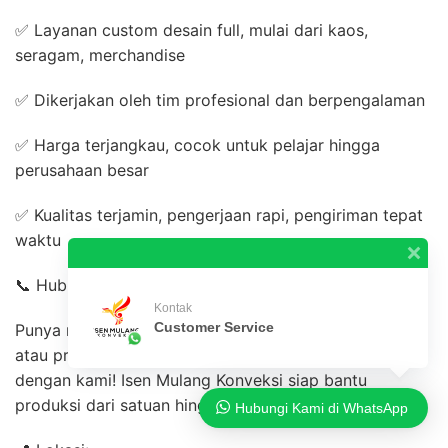
✅ Layanan custom desain full, mulai dari kaos,
seragam, merchandise
✅ Dikerjakan oleh tim profesional dan berpengalaman
✅ Harga terjangkau, cocok untuk pelajar hingga
perusahaan besar
✅ Kualitas terjamin, pengerjaan rapi, pengiriman tepat
waktu
📞 Hubungi Kami Sekarang!
Kontak
Customer Service
Punya rencana bikin kaos angkatan, seragam kantor,
atau produk promosi bisnis? Yuk, konsultasikan
dengan kami! Isen Mulang Konveksi siap bantu
produksi dari satuan hingga ribuan pcs.
Hubungi Kami di WhatsApp