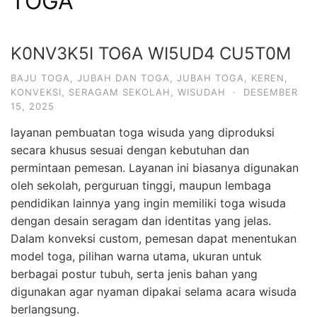
TOGA
K0NV3K5I TO6A WI5UD4 CU5T0M
BAJU TOGA
,
JUBAH DAN TOGA
,
JUBAH TOGA
,
KEREN
,
KONVEKSI
,
SERAGAM SEKOLAH
,
WISUDAH
·
DESEMBER
15, 2025
layanan pembuatan toga wisuda yang diproduksi
secara khusus sesuai dengan kebutuhan dan
permintaan pemesan. Layanan ini biasanya digunakan
oleh sekolah, perguruan tinggi, maupun lembaga
pendidikan lainnya yang ingin memiliki toga wisuda
dengan desain seragam dan identitas yang jelas.
Dalam konveksi custom, pemesan dapat menentukan
model toga, pilihan warna utama, ukuran untuk
berbagai postur tubuh, serta jenis bahan yang
digunakan agar nyaman dipakai selama acara wisuda
berlangsung.