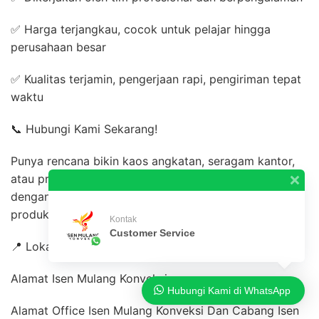
✅ Harga terjangkau, cocok untuk pelajar hingga
perusahaan besar
✅ Kualitas terjamin, pengerjaan rapi, pengiriman tepat
waktu
📞 Hubungi Kami Sekarang!
Punya rencana bikin kaos angkatan, seragam kantor,
atau produk promosi bisnis? Yuk, konsultasikan
dengan kami! Isen Mulang Konveksi siap bantu
produksi dari satuan hingga ribuan pcs.
Kontak
Customer Service
📍 Lokasi:
Alamat Isen Mulang Konveksi
Hubungi Kami di WhatsApp
Alamat Office Isen Mulang Konveksi Dan Cabang Isen