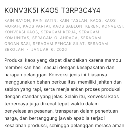
K0NV3K5I K4O5 T3RP3C4Y4
KAIN RAYON
,
KAIN SATIN
,
KAIN TASLAN
,
KAOS
,
KAOS
MURAH
,
KAOS PARTAI
,
KAOS SABLON
,
KEREN
,
KONVEKSI
,
KONVEKSI KAOS
,
SERAGAM KERJA
,
SERAGAM
KOMUNITAS
,
SERAGAM OLAHRAGA
,
SERAGAM
ORGANISASI
,
SERAGAM PENCAK SILAT
,
SERAGAM
SEKOLAH
·
JANUARI 6, 2026
Produksi kaos yang dapat diandalkan karena mampu
memberikan hasil sesuai dengan kesepakatan dan
harapan pelanggan. Konveksi jenis ini biasanya
menggunakan bahan berkualitas, memiliki jahitan dan
sablon yang rapi, serta menjalankan proses produksi
dengan standar yang jelas. Selain itu, konveksi kaos
terpercaya juga dikenal tepat waktu dalam
penyelesaian pesanan, transparan dalam penentuan
harga, dan bertanggung jawab apabila terjadi
kesalahan produksi, sehingga pelanggan merasa aman