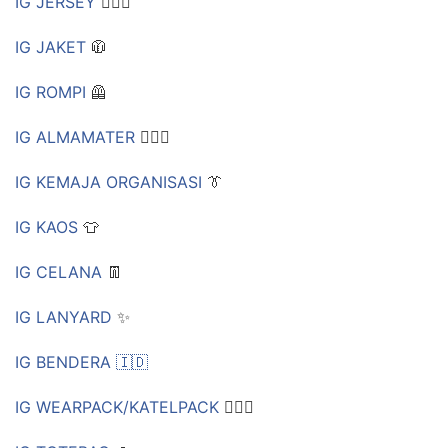
IG JERSEY
🏃🏻‍♀
IG JAKET
🧥
IG ROMPI
🦺
IG ALMAMATER
🕵🏼‍♀
IG KEMAJA ORGANISASI
👔
IG KAOS
👕
IG CELANA
👖
IG LANYARD
✨
IG BENDERA 🇮🇩
IG WEARPACK/KATELPACK
👷🏻‍♂