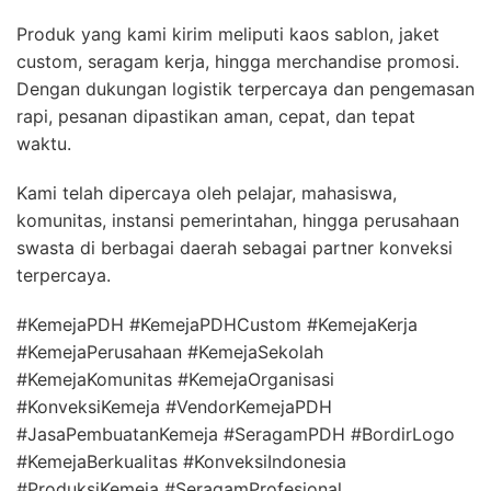
Produk yang kami kirim meliputi kaos sablon, jaket
custom, seragam kerja, hingga merchandise promosi.
Dengan dukungan logistik terpercaya dan pengemasan
rapi, pesanan dipastikan aman, cepat, dan tepat
waktu.
Kami telah dipercaya oleh pelajar, mahasiswa,
komunitas, instansi pemerintahan, hingga perusahaan
swasta di berbagai daerah sebagai partner konveksi
terpercaya.
#KemejaPDH #KemejaPDHCustom #KemejaKerja
#KemejaPerusahaan #KemejaSekolah
#KemejaKomunitas #KemejaOrganisasi
#KonveksiKemeja #VendorKemejaPDH
#JasaPembuatanKemeja #SeragamPDH #BordirLogo
#KemejaBerkualitas #KonveksiIndonesia
#ProduksiKemeja #SeragamProfesional