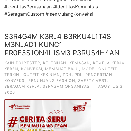
#IdentitasPerusahaan #IdentitasKomunitas
#SeragamCustom #IsenMulangKonveksi
S3R4G4M K3RJ4 B3RKU4L1T4S
M3NJAD1 KUNC1
PR0F3S1ON4L1SM3 P3RUS4H4AN
KAIN POLYESTER
,
KELEBIHAN
,
KEMASAN
,
KEMEJA KERJA
,
KEREN
,
KONVEKSI
,
MEMBUAT BAJU
,
MODEL ONUTFIT
TERKINI
,
OUTFIT KEKINIAN
,
PDH
,
PDL
,
PENGERTIAN
KONVEKSI
,
PENUNJANG FASHION
,
SAFETY VEST
,
SERAGAM KERJA
,
SERAGAM ORGANISASI
·
AGUSTUS 3,
2026