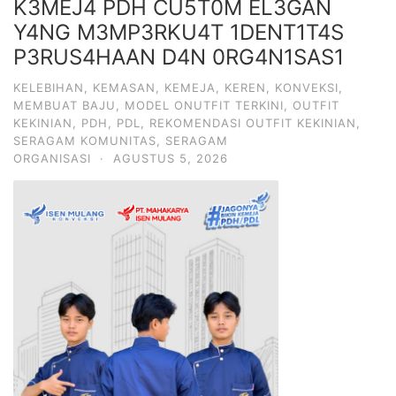
K3MEJ4 PDH CU5T0M EL3GAN
Y4NG M3MP3RKU4T 1DENT1T4S
P3RUS4HAAN D4N 0RG4N1SAS1
KELEBIHAN
,
KEMASAN
,
KEMEJA
,
KEREN
,
KONVEKSI
,
MEMBUAT BAJU
,
MODEL ONUTFIT TERKINI
,
OUTFIT
KEKINIAN
,
PDH
,
PDL
,
REKOMENDASI OUTFIT KEKINIAN
,
SERAGAM KOMUNITAS
,
SERAGAM
ORGANISASI
·
AGUSTUS 5, 2026