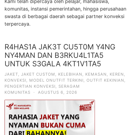
Kami telah dipercaya oleh pelajar, mahasiswa,
komunitas, instansi pemerintahan, hingga perusahaan
swasta di berbagai daerah sebagai partner konveksi
terpercaya.
R4HAS1A JAK3T CU5T0M Y4NG
NY4MAN DAN B3RKU4L1TA5
UNTUK S3GALA 4KT1V1TA5
JAKET
,
JAKET CUSTOM
,
KELEBIHAN
,
KEMASAN
,
KEREN
,
KONVEKSI
,
MODEL ONUTFIT TERKINI
,
OUTFIT KEKINIAN
,
PENGERTIAN KONVEKSI
,
SERAGAM
KOMUNITAS
·
AGUSTUS 6, 2026