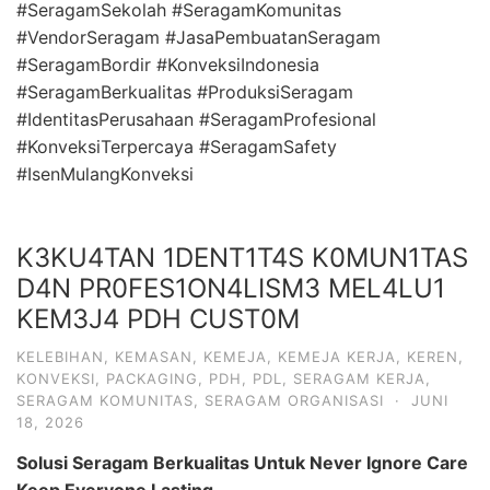
#SeragamSekolah #SeragamKomunitas
#VendorSeragam #JasaPembuatanSeragam
#SeragamBordir #KonveksiIndonesia
#SeragamBerkualitas #ProduksiSeragam
#IdentitasPerusahaan #SeragamProfesional
#KonveksiTerpercaya #SeragamSafety
#IsenMulangKonveksi
K3KU4TAN 1DENT1T4S K0MUN1TAS
D4N PR0FES1ON4LISM3 MEL4LU1
KEM3J4 PDH CUST0M
KELEBIHAN
,
KEMASAN
,
KEMEJA
,
KEMEJA KERJA
,
KEREN
,
KONVEKSI
,
PACKAGING
,
PDH
,
PDL
,
SERAGAM KERJA
,
SERAGAM KOMUNITAS
,
SERAGAM ORGANISASI
·
JUNI
18, 2026
Solusi Seragam Berkualitas Untuk Never Ignore Care
Keep Everyone Lasting