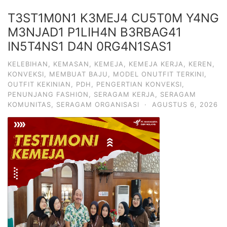
T3ST1M0N1 K3MEJ4 CU5T0M Y4NG
M3NJAD1 P1LIH4N B3RBAG41
IN5T4NS1 D4N 0RG4N1SAS1
KELEBIHAN
,
KEMASAN
,
KEMEJA
,
KEMEJA KERJA
,
KEREN
,
KONVEKSI
,
MEMBUAT BAJU
,
MODEL ONUTFIT TERKINI
,
OUTFIT KEKINIAN
,
PDH
,
PENGERTIAN KONVEKSI
,
PENUNJANG FASHION
,
SERAGAM KERJA
,
SERAGAM
KOMUNITAS
,
SERAGAM ORGANISASI
·
AGUSTUS 6, 2026