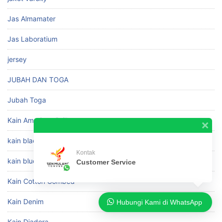
Jas Almamater
Jas Laboratium
jersey
JUBAH DAN TOGA
Jubah Toga
Kain American Drill
kain blacu
Kontak
kain bludru
Customer Service
Kain Cotton Combed
Kain Denim
Hubungi Kami di WhatsApp
Kain Diadora