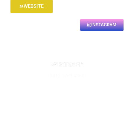
WEBSITE
INSTAGRAM
WHATSAPP
0812 1763 4360
WORKSHOP
Laban Wetan, Menganti, Gresik