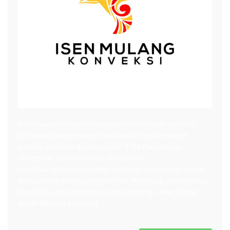
Isen Mulang Konveksi
merupakan Perusahaan konveksi
profesional yang melayani pembuatan segala macam
pakaian dan telah dipercaya oleh 974+ Perusahaan,
Universitas, dan Komunitas di Indonesia.
Isen Mulang Konveksi
Adalah produsen pembuatan segala
jenis pakaian seperti
Seragam PDH
, Wearpack,
Kaos Sablon
,
Kaos Polo
,
Jas Almamater
,
Jersey Printing
,
Jaket
,
Rompi
Bordir Maupun Sablon Dll.