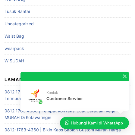
Tusuk Rantai
Uncategorized
Waist Bag
wearpack
WISUDAH
LAMAN
0812 1763 4360 | Pusat Konveksi Buat Seragam Kerja Terbaik
Kontak
Termurah Di Samarinda
Customer Service
0812 1763 4360 | Tempat Konveksi Buat Seragam Kerja
MURAH Di Kotawaringin
Hubungi Kami di WhatsApp
0812-1763-4360 | Bikin Kaos Sablon Custom Murah Harga