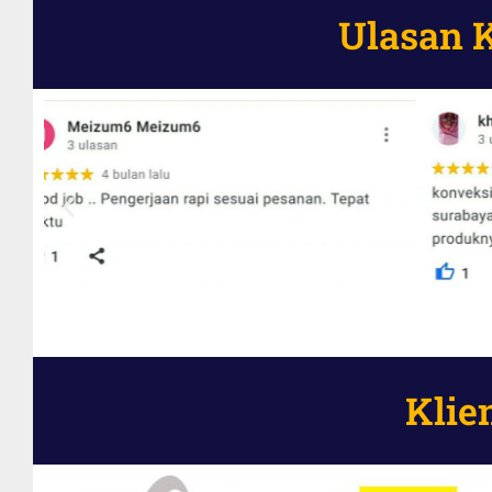
Ulasan 
Klie