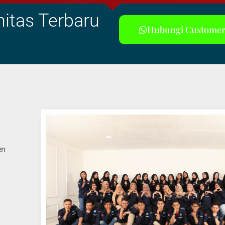
itas Terbaru
Hubungi Customer
en