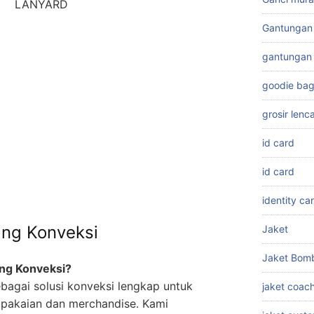
LANYARD
Gantungan 
gantungan 
goodie ba
grosir len
id card
id card
identity ca
ang Konveksi
Jaket
Jaket Bom
ng Konveksi?
ebagai solusi konveksi lengkap untuk
jaket coac
 pakaian dan merchandise. Kami