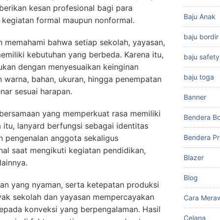
rikan kesan profesional bagi para
Baju Anak
kegiatan formal maupun nonformal.
baju bordir
n memahami bahwa setiap sekolah, yayasan,
emiliki kebutuhan yang berbeda. Karena itu,
baju safety
kukan dengan menyesuaikan keinginan
baju toga
an warna, bahan, ukuran, hingga penempatan
enar sesuai harapan.
Banner
ebersamaan yang memperkuat rasa memiliki
Bendera Bo
tu, lanyard berfungsi sebagai identitas
pengenalan anggota sekaligus
Bendera Pr
al saat mengikuti kegiatan pendidikan,
Blazer
lainnya.
Blog
ahan yang nyaman, serta ketepatan produksi
yak sekolah dan yayasan mempercayakan
Cara Meraw
epada konveksi yang berpengalaman. Hasil
Celana