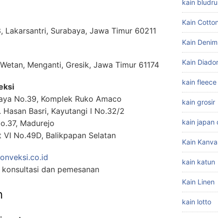
kain bludru
Kain Cott
, Lakarsantri, Surabaya, Jawa Timur 60211
Kain Denim
Kain Diado
 Wetan, Menganti, Gresik, Jawa Timur 61174
kain fleece
eksi
 Raya No.39, Komplek Ruko Amaco
kain grosir
. Hasan Basri, Kayutangi I No.32/2
kain japan d
No.37, Madurejo
t VI No.49D, Balikpapan Selatan
Kain Kanva
nveksi.co.id
kain katun
 konsultasi dan pemesanan
Kain Linen
n
kain lotto