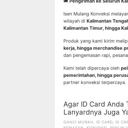
🚚
Pengiriman ke Seluruh Ka
Isen Mulang Konveksi melaya
wilayah di
Kalimantan Tengah
Kalimantan Timur, hingga Ka
Produk yang kami kirim melip
kerja, hingga merchandise p
dan pengemasan rapi, pesana
Kami telah dipercaya oleh
pel
pemerintahan, hingga perus
partner konveksi terpercaya.
Agar ID Card Anda 
Lanyardnya Juga Y
GANCI MURAH
,
ID CARD
,
ID CA
KEMASAN
,
KONVEKSI
,
PENUNJ