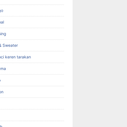
go
mal
ning
& Sweater
ci keren tarakan
zema
o
on
ah