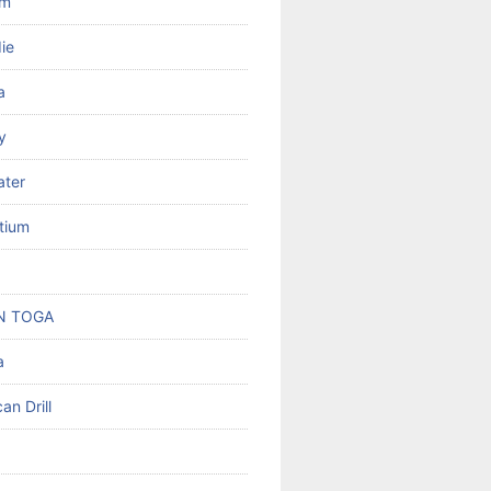
om
ie
a
y
ater
tium
N TOGA
a
an Drill