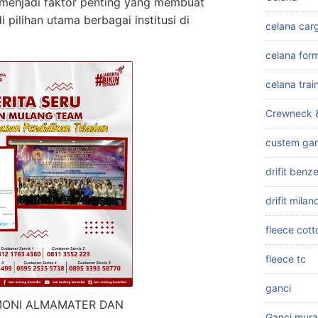
 menjadi faktor penting yang membuat
 pilihan utama berbagai institusi di
celana car
celana for
celana trai
Crewneck 
custem gan
drifit ben
drifit milan
fleece cott
fleece tc
ganci
MONI ALMAMATER DAN
Ganci mur