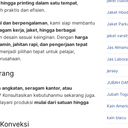
jaket cust
r, hingga printing dalam satu tempat
,
 praktis dan efisien.
Jaket Hood
al dan berpengalaman
, kami siap membantu
Jaket Park
gam kerja, jaket, hingga berbagai
jaket varsit
 desain sesuai keinginan. Dengan
harga
jamin, jahitan rapi, dan pengerjaan tepat
Jas Almam
menjadi pilihan tepat untuk pelajar,
erusahaan.
Jas Labora
jersey
rang
JUBAH DA
 angkatan, seragam kantor, atau
Jubah Tog
? Konsultasikan kebutuhanmu sekarang juga.
layani produksi
mulai dari satuan hingga
Kain Americ
kain blacu
 Konveksi