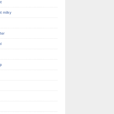
ut
t milky
ter
l
op