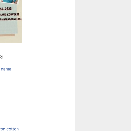
RI
 nama
ron cotton