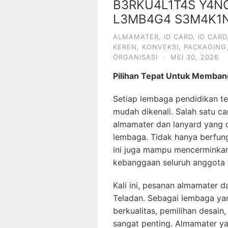
B3RKU4L1T4S Y4N
L3MB4G4 S3M4K1N
ALMAMATER
,
ID CARD
,
ID CARD
KEREN
,
KONVEKSI
,
PACKAGING
ORGANISASI
·
MEI 30, 2026
Pilihan Tepat Untuk Membang
Setiap lembaga pendidikan ten
mudah dikenali. Salah satu c
almamater dan lanyard yang d
lembaga. Tidak hanya berfung
ini juga mampu mencerminkan
kebanggaan seluruh anggota
Kali ini, pesanan almamater 
Teladan. Sebagai lembaga y
berkualitas, pemilihan desain
sangat penting. Almamater y