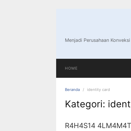
Langsung
ke
konten
Menjadi Perusahaan Konveksi
HOME
Beranda
identity card
Kategori:
ident
R4H4S14 4LM4M4T