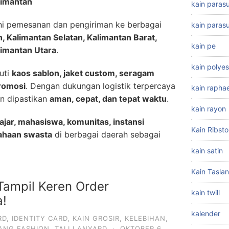
limantan
kain paras
ni pemesanan dan pengiriman ke berbagai
kain parasu
, Kalimantan Selatan, Kalimantan Barat,
kain pe
limantan Utara
.
kain polyes
uti
kaos sablon, jaket custom, seragam
romosi
. Dengan dukungan logistik terpercaya
kain raphae
n dipastikan
aman, cepat, dan tepat waktu
.
kain rayon
ajar, mahasiswa, komunitas, instansi
Kain Ribst
ahaan swasta
di berbagai daerah sebagai
kain satin
Kain Taslan
Tampil Keren Order
kain twill
a!
kalender
RD
,
IDENTITY CARD
,
KAIN GROSIR
,
KELEBIHAN
,
ANG FASHION
,
TALI LANYARD
·
OKTOBER 6,