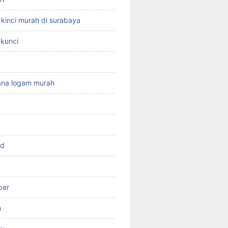
kinci murah di surabaya
kunci
g
cana logam murah
rd
ber
h