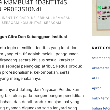
G M3MBU4T 1D3NT1T4S
 PR0F3S10N4L
,
IDENTITY CARD
,
KELEBIHAN
,
KEMASAN
,
,
SERAGAM KOMUNITAS
,
SERAGAM
un Citra Dan Kebanggaan Institusi
tu ingin memiliki identitas yang kuat dan
KATEGO
ara yang efektif adalah melalui penggunaan
aelempang
irancang secara khusus sesuai karakter
si sebagai pelengkap atribut, kedua produk
Almamater
 profesionalisme, kekompakan, serta
 yang mengenakannya.
APD
Apron
dan lanyard datang dari Yayasan Pendidikan
ang berfokus pada pengembangan pendidikan
baby terry
, bahan, dan detail produk menjadi hal yang
ang nyaman digunakan serta lanyard yang
bahan teto