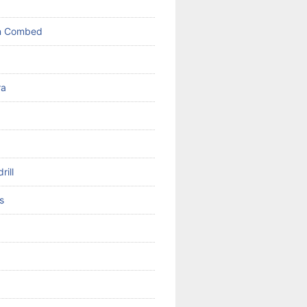
on Combed
ra
rill
s