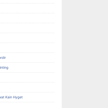
rdir
inting
at Kain Hyget