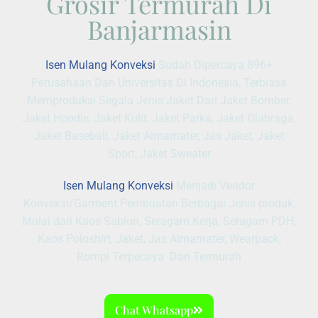
Grosir Termurah Di
Banjarmasin
Isen Mulang Konveksi
Sudah Dipercaya 896+
Perusahaan Dan Universitas Di Indonesia, Terbiasa
Memproduksi Segala Jenis Jaket Dari Jaket Bomber,
Jaket Hoodie, Jaket Kulit, Jaket Parka, Jaket Olahraga,
Jaket Baseball, Jaket Almamater, Jas Jaket, Jaket
Sport, Jaket Sweater
Isen Mulang Konveksi
Menjadi Vendor
Konveksi/Garment Pembuatan Berbagai Jenis produk,
Mulai dari Kaos Sablon, Seragam Kerja, Seragam PDH,
Kaos Poloshirt, Jaket, Jas Almamater, Wearpack,
Rompi Terpecaya Dan Termurah
Chat Whatsapp