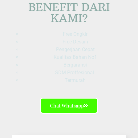
BENEFIT DARI
KAMI?
Free Ongkir
Free Desain
Pengerjaan Cepat
Kualitas Bahan No1
Bergaransi
SDM Proffesional
Termurah
Chat Whatsapp