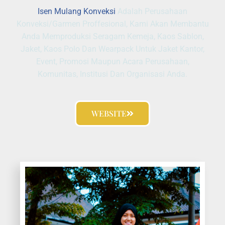
Isen Mulang Konveksi
Adalah Perusahaan
Konveksi/Garmen Proffesional, Kami Akan Membantu
Anda Memproduksi Seragam Kemeja, Kaos Sablon,
Jaket, Kaos Polo Dan Wearpack Untuk Jaket Kantor,
Event, Promosi Maupun Acara Perusahaan,
Komunitas, Institusi Dan Organisasi Anda.
WEBSITE