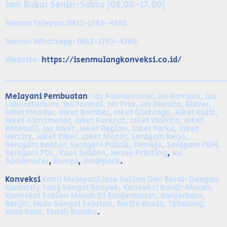
Jam Buka: Senin-Sabtu [08,00-17,00]
Nomor Telepon:0812-1763-4360
Nomor Whatsapp: 0812-1763-4360
Website:
https://isenmulangkonveksi.co.id/
________________________________________________
Melayani
Pembuatan
: Jas Alamamater, Jas Kampus, Jas
Laboratorium, Jas Formal, Jas Pria, Jas Wanita, Blazer,
Jaket Hoodie, Jaket Bomber, Jaket Olahraga, Jaket Kulit,
Jaket Almamater, Jaket Parasut, Jaket Wanita, Jaket
Baseball, Jas Jaket, Jaket Raglan, Jaket Parka, Jaket
Varsity, Jaket Biker, Jaket Motor, Seragam Kerja,
Seragam Kantor, Seragam Pabrik, Kemeja, Seragam PDH,
Seragam PDL, Kaos Sablon, Jersey Printing
,
Jas
Almamater
,
Rompi
,
Wearpack
.
Konveksi
Kami Melayani Jasa Sablon Dan Bordir Dengan
Quantity Yang Sangat Banyak, Konveksi Bordir Murah,
Konveksi Sablon Murah Di Banjarmasin, Banjarbaru,
Banjar, Hulu Sungai Selatan, Barito Kuala, Tabalong,
Kota Baru, Tanah Bumbu
.