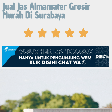
Jual Jas Almamater Grosir
Murah Di Surabaya




