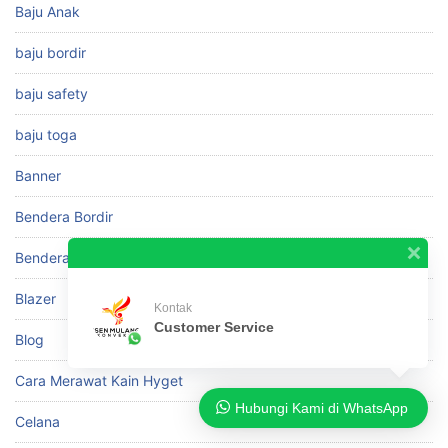
Baju Anak
baju bordir
baju safety
baju toga
Banner
Bendera Bordir
Bendera Printing
Blazer
Kontak
Customer Service
Blog
Cara Merawat Kain Hyget
Hubungi Kami di WhatsApp
Celana