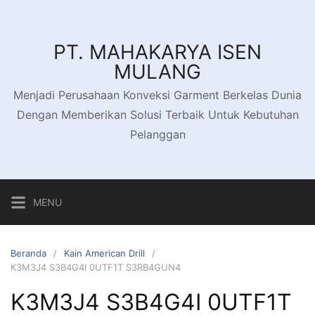
Langsung
ke
konten
PT. MAHAKARYA ISEN
MULANG
Menjadi Perusahaan Konveksi Garment Berkelas Dunia
Dengan Memberikan Solusi Terbaik Untuk Kebutuhan
Pelanggan
MENU
Beranda
Kain American Drill
K3M3J4 S3B4G4I 0UTF1T S3RB4GUN4
K3M3J4 S3B4G4I 0UTF1T