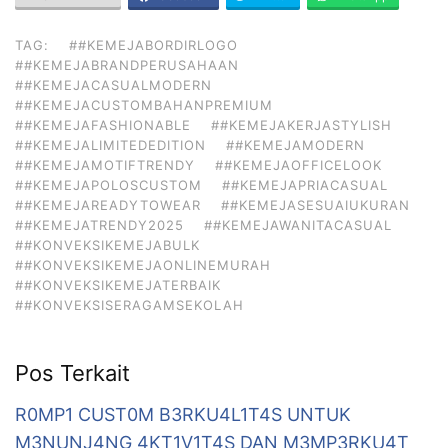
TAG:
##KEMEJABORDIRLOGO
##KEMEJABRANDPERUSAHAAN
##KEMEJACASUALMODERN
##KEMEJACUSTOMBAHANPREMIUM
##KEMEJAFASHIONABLE
##KEMEJAKERJASTYLISH
##KEMEJALIMITEDEDITION
##KEMEJAMODERN
##KEMEJAMOTIFTRENDY
##KEMEJAOFFICELOOK
##KEMEJAPOLOSCUSTOM
##KEMEJAPRIACASUAL
##KEMEJAREADYTOWEAR
##KEMEJASESUAIUKURAN
##KEMEJATRENDY2025
##KEMEJAWANITACASUAL
##KONVEKSIKEMEJABULK
##KONVEKSIKEMEJAONLINEMURAH
##KONVEKSIKEMEJATERBAIK
##KONVEKSISERAGAMSEKOLAH
Pos Terkait
R0MP1 CUST0M B3RKU4L1T4S UNTUK
M3NUNJ4NG 4KT1V1T4S DAN M3MP3RKU4T