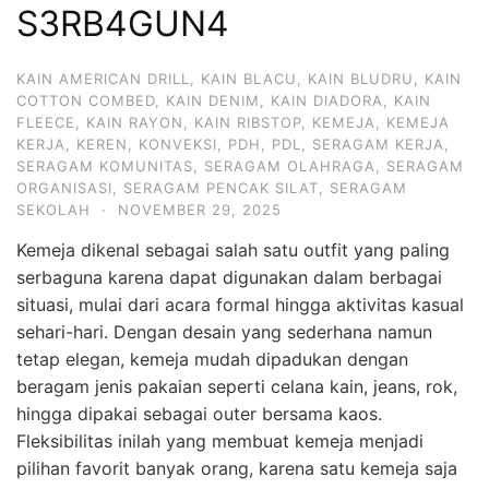
S3RB4GUN4
KAIN AMERICAN DRILL
,
KAIN BLACU
,
KAIN BLUDRU
,
KAIN
COTTON COMBED
,
KAIN DENIM
,
KAIN DIADORA
,
KAIN
FLEECE
,
KAIN RAYON
,
KAIN RIBSTOP
,
KEMEJA
,
KEMEJA
KERJA
,
KEREN
,
KONVEKSI
,
PDH
,
PDL
,
SERAGAM KERJA
,
SERAGAM KOMUNITAS
,
SERAGAM OLAHRAGA
,
SERAGAM
ORGANISASI
,
SERAGAM PENCAK SILAT
,
SERAGAM
SEKOLAH
·
NOVEMBER 29, 2025
Kemeja dikenal sebagai salah satu outfit yang paling
serbaguna karena dapat digunakan dalam berbagai
situasi, mulai dari acara formal hingga aktivitas kasual
sehari-hari. Dengan desain yang sederhana namun
tetap elegan, kemeja mudah dipadukan dengan
beragam jenis pakaian seperti celana kain, jeans, rok,
hingga dipakai sebagai outer bersama kaos.
Fleksibilitas inilah yang membuat kemeja menjadi
pilihan favorit banyak orang, karena satu kemeja saja