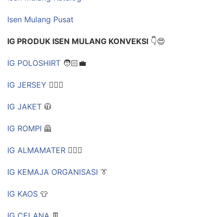
Isen Mulang Pusat
IG PRODUK ISEN MULANG KONVEKSI
👇😍
IG POLOSHIRT
🧑🏻‍💼
IG JERSEY
🏃🏻‍♀
IG JAKET
🧥
IG ROMPI
🦺
IG ALMAMATER
🕵🏼‍♀
IG KEMAJA ORGANISASI
👔
IG KAOS
👕
IG CELANA
👖