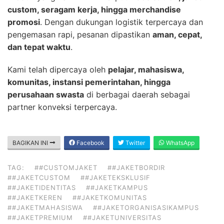
custom, seragam kerja, hingga merchandise
promosi
. Dengan dukungan logistik terpercaya dan
pengemasan rapi, pesanan dipastikan
aman, cepat,
dan tepat waktu
.
Kami telah dipercaya oleh
pelajar, mahasiswa,
komunitas, instansi pemerintahan, hingga
perusahaan swasta
di berbagai daerah sebagai
partner konveksi terpercaya.
BAGIKAN INI
Facebook
Twitter
WhatsApp
TAG:
##CUSTOMJAKET
##JAKETBORDIR
##JAKETCUSTOM
##JAKETEKSKLUSIF
##JAKETIDENTITAS
##JAKETKAMPUS
##JAKETKEREN
##JAKETKOMUNITAS
##JAKETMAHASISWA
##JAKETORGANISASIKAMPUS
##JAKETPREMIUM
##JAKETUNIVERSITAS