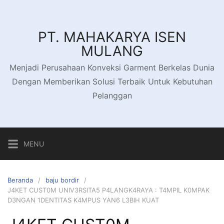
Langsung
ke
konten
PT. MAHAKARYA ISEN
MULANG
Menjadi Perusahaan Konveksi Garment Berkelas Dunia
Dengan Memberikan Solusi Terbaik Untuk Kebutuhan
Pelanggan
MENU
Beranda
baju bordir
J4KET CUST0M UNIV3RSITA5 P4LANGK4RAYA : T4MPIL K0MPAK
D3NGAN 1DENTITAS K4MPUS YAN6 L3BIH KUAT