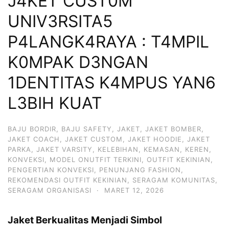
J4KET CUST0M
UNIV3RSITA5
P4LANGK4RAYA : T4MPIL
K0MPAK D3NGAN
1DENTITAS K4MPUS YAN6
L3BIH KUAT
BAJU BORDIR
,
BAJU SAFETY
,
JAKET
,
JAKET BOMBER
,
JAKET COACH
,
JAKET CUSTOM
,
JAKET HOODIE
,
JAKET
PARKA
,
JAKET VARSITY
,
KELEBIHAN
,
KEMASAN
,
KEREN
,
KONVEKSI
,
MODEL ONUTFIT TERKINI
,
OUTFIT KEKINIAN
,
PENGERTIAN KONVEKSI
,
PENUNJANG FASHION
,
REKOMENDASI OUTFIT KEKINIAN
,
SERAGAM KOMUNITAS
,
SERAGAM ORGANISASI
·
MARET 12, 2026
Jaket Berkualitas Menjadi Simbol